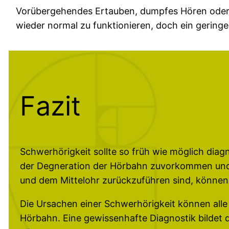
Vorübergehendes Ertauben, dumpfes Hören oder P
wieder normal zu funktionieren, doch ein gering
Fazit
Schwerhörigkeit sollte so früh wie möglich diag
der Degneration der Hörbahn zuvorkommen und e
und dem Mittelohr zurückzuführen sind, könne
Die Ursachen einer Schwerhörigkeit können alle
Hörbahn. Eine gewissenhafte Diagnostik bildet 