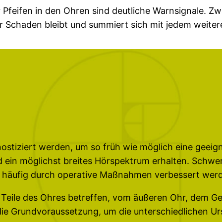
feifen in den Ohren sind deutliche Warnsignale. Zw
er Schaden bleibt und summiert sich mit jedem weiter
nostiziert werden, um so früh wie möglich eine geei
in möglichst breites Hörspektrum erhalten. Schwer
n häufig durch operative Maßnahmen verbessert wer
 Teile des Ohres betreffen, vom äußeren Ohr, dem Geh
die Grundvoraussetzung, um die unterschiedlichen Ur