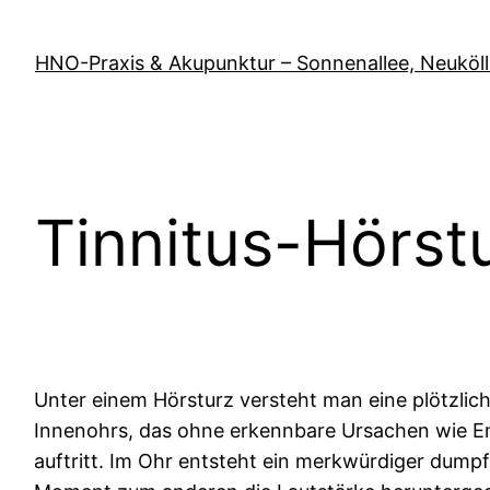
Zum
Inhalt
HNO-Praxis & Akupunktur – Sonnenallee, Neuköl
springen
Tinnitus-Hörst
Unter einem Hörsturz versteht man eine plötzlic
Innenohrs, das ohne erkennbare Ursachen wie E
auftritt. Im Ohr entsteht ein merkwürdiger dumpf