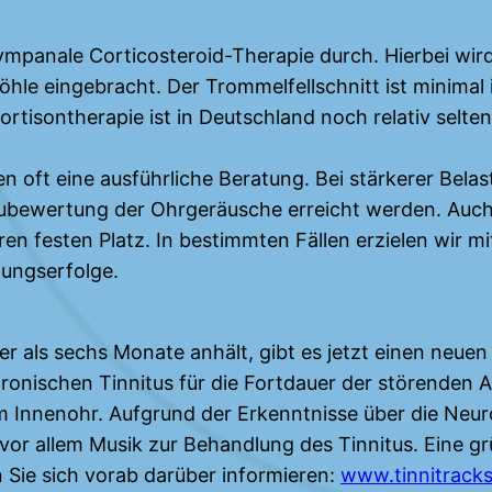
atympanale Corticosteroid-Therapie durch. Hierbei wi
öhle eingebracht. Der Trommelfellschnitt ist minimal 
tisontherapie ist in Deutschland noch relativ selten,
en oft eine ausführliche Beratung. Bei stärkerer Bela
ubewertung der Ohrgeräusche erreicht werden. Auc
 festen Platz. In bestimmten Fällen erzielen wir m
ungserfolge.
er als sechs Monate anhält, gibt es jetzt einen neue
onischen Tinnitus für die Fortdauer der störenden Akt
m Innenohr. Aufgrund der Erkenntnisse über die Neur
vor allem Musik zur Behandlung des Tinnitus. Eine gr
n Sie sich vorab darüber informieren:
www.tinnitrack