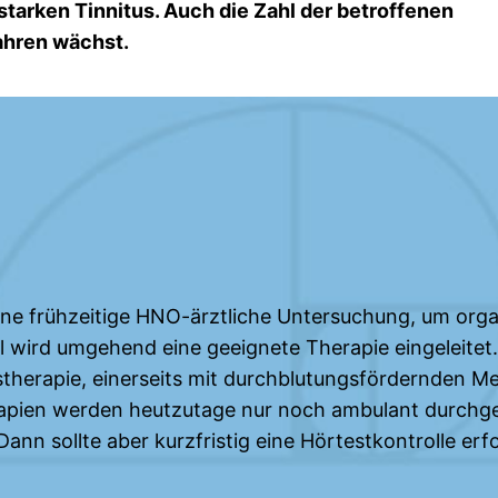
tarken Tinnitus. Auch die Zahl der betroffenen
ahren wächst.
eine frühzeitige HNO-ärztliche Untersuchung, um org
l wird umgehend eine geeignete Therapie eingeleitet.
nstherapie, einerseits mit durchblutungsfördernden M
pien werden heutzutage nur noch ambulant durchgef
Dann sollte aber kurzfristig eine Hörtestkontrolle er