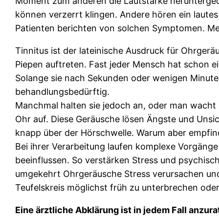
Moment zum anderen die Lautstärke herunterged
können verzerrt klingen. Andere hören ein lautes 
Patienten berichten von solchen Symptomen. Me
Tinnitus ist der lateinische Ausdruck für Ohrgerä
Piepen auftreten. Fast jeder Mensch hat schon
Solange sie nach Sekunden oder wenigen Minuten
behandlungsbedürftig.
Manchmal halten sie jedoch an, oder man wacht 
Ohr auf. Diese Geräusche lösen Ängste und Unsiche
knapp über der Hörschwelle. Warum aber empfinde
Bei ihrer Verarbeitung laufen komplexe Vorgänge
beeinflussen. So verstärken Stress und psychisc
umgekehrt Ohrgeräusche Stress verursachen und d
Teufelskreis möglichst früh zu unterbrechen oder
Eine ärztliche Abklärung ist in jedem Fall anzur