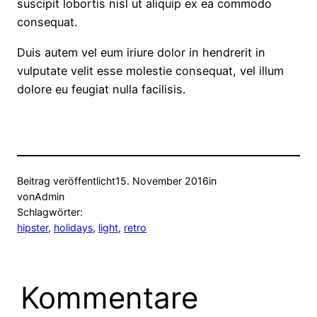
suscipit lobortis nisl ut aliquip ex ea commodo
consequat.
Duis autem vel eum iriure dolor in hendrerit in
vulputate velit esse molestie consequat, vel illum
dolore eu feugiat nulla facilisis.
Beitrag veröffentlicht
15. November 2016
in
von
Admin
Schlagwörter:
hipster
, 
holidays
, 
light
, 
retro
Kommentare